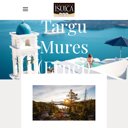
Isuica
Targu
Mures
(Ernei)