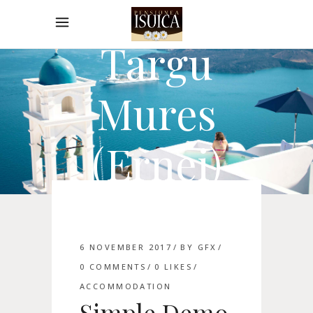
Isuica
Targu
Mures
(Ernei)
6 NOVEMBER 2017
BY
GFX
0 COMMENTS
0
LIKES
ACCOMMODATION
Simple Demo