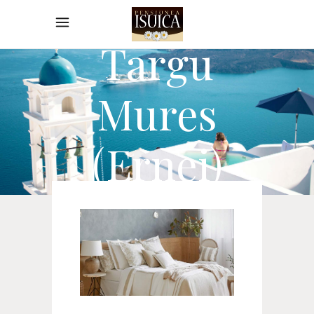
Isuica
Targu
Mures
(Ernei)