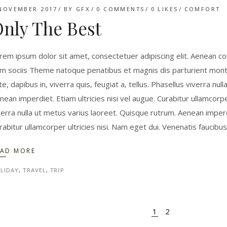
NOVEMBER 2017
BY
GFX
0 COMMENTS
0
LIKES
COMFORT
nly The Best
rem ipsum dolor sit amet, consectetuer adipiscing elit. Aenean 
m sociis Theme natoque penatibus et magnis dis parturient monte
te, dapibus in, viverra quis, feugiat a, tellus. Phasellus viverra nu
nean imperdiet. Etiam ultricies nisi vel augue. Curabitur ullamcorpe
verra nulla ut metus varius laoreet. Quisque rutrum. Aenean imperdie
rabitur ullamcorper ultricies nisi. Nam eget dui. Venenatis faucibu
EAD MORE
LIDAY
,
TRAVEL
,
TRIP
1
2