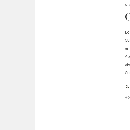
6 
O
Lo
Cu
an
Ae
vi
Cu
R
HO