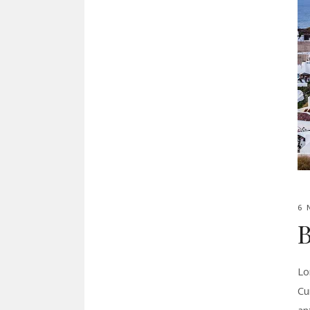
6 
B
Lo
Cu