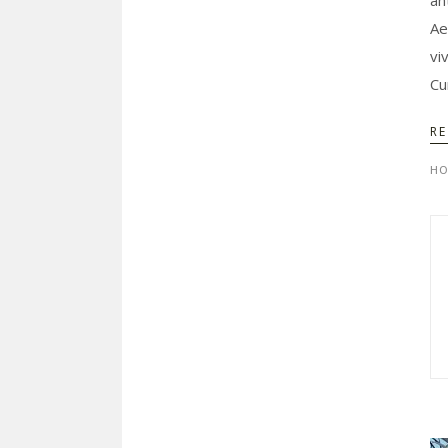
an
Ae
vi
Cu
R
HO