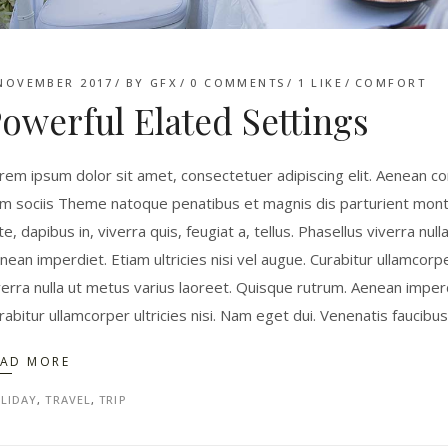
NOVEMBER 2017
BY
GFX
0 COMMENTS
1
LIKE
COMFORT
owerful Elated Settings
rem ipsum dolor sit amet, consectetuer adipiscing elit. Aenean 
m sociis Theme natoque penatibus et magnis dis parturient monte
te, dapibus in, viverra quis, feugiat a, tellus. Phasellus viverra nu
nean imperdiet. Etiam ultricies nisi vel augue. Curabitur ullamcorpe
verra nulla ut metus varius laoreet. Quisque rutrum. Aenean imperdie
rabitur ullamcorper ultricies nisi. Nam eget dui. Venenatis faucibu
EAD MORE
LIDAY
,
TRAVEL
,
TRIP