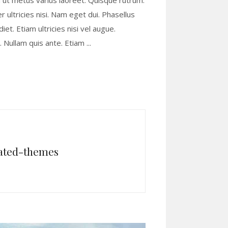
lla ut metus varius laoreet. Quisque rutrum.
r ultricies nisi. Nam eget dui. Phasellus
t. Etiam ultricies nisi vel augue.
s. Nullam quis ante. Etiam
lated-themes