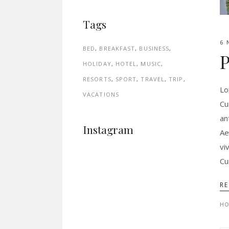
Tags
6 
BED
BREAKFAST
BUSINESS
P
HOLIDAY
HOTEL
MUSIC
RESORTS
SPORT
TRAVEL
TRIP
Lo
VACATIONS
Cu
an
Instagram
Ae
vi
Cu
R
HO