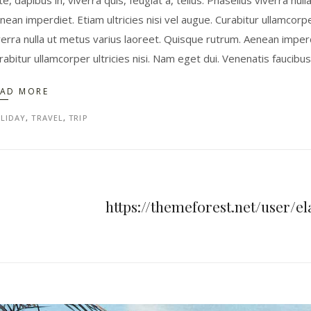
te, dapibus in, viverra quis, feugiat a, tellus. Phasellus viverra nu
nean imperdiet. Etiam ultricies nisi vel augue. Curabitur ullamcorpe
verra nulla ut metus varius laoreet. Quisque rutrum. Aenean imperdie
rabitur ullamcorper ultricies nisi. Nam eget dui. Venenatis faucibu
EAD MORE
LIDAY
,
TRAVEL
,
TRIP
https://themeforest.net/user/e