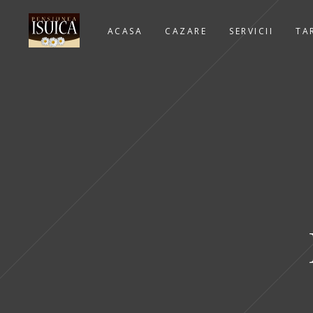
ACASA
CAZARE
SERVICII
TA